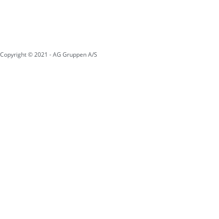
Copyright © 2021 - AG Gruppen A/S
Cookie- privatlivsinformation
Whistleblowerordning
Websitet anvender cookies
– Vi anvender cookies for at
sikre dig at vi giver dig den
bedst mulige oplevelse af
vores website. Hvis du
fortsætter med at bruge
dette site vil vi antage at du
er indforstået med det.
Læs
mere