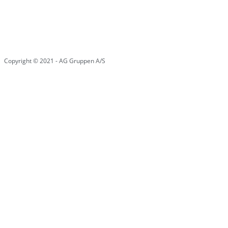
Copyright © 2021 - AG Gruppen A/S
Cookie- privatlivsinformation
Whistleblowerordning
Websitet anvender cookies
– Vi anvender cookies for at
sikre dig at vi giver dig den
bedst mulige oplevelse af
vores website. Hvis du
fortsætter med at bruge
dette site vil vi antage at du
er indforstået med det.
Læs
mere