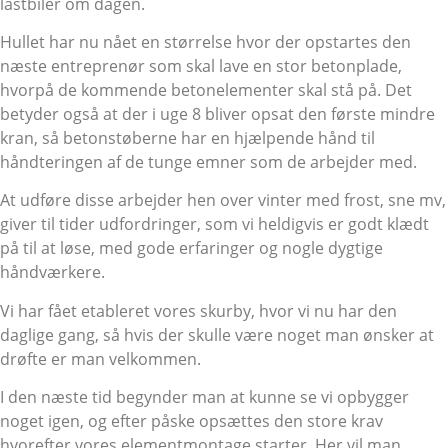
lastbiler om dagen.
Hullet har nu nået en størrelse hvor der opstartes den
næste entreprenør som skal lave en stor betonplade,
hvorpå de kommende betonelementer skal stå på. Det
betyder også at der i uge 8 bliver opsat den første mindre
kran, så betonstøberne har en hjælpende hånd til
håndteringen af de tunge emner som de arbejder med.
At udføre disse arbejder hen over vinter med frost, sne mv,
giver til tider udfordringer, som vi heldigvis er godt klædt
på til at løse, med gode erfaringer og nogle dygtige
håndværkere.
Vi har fået etableret vores skurby, hvor vi nu har den
daglige gang, så hvis der skulle være noget man ønsker at
drøfte er man velkommen.
I den næste tid begynder man at kunne se vi opbygger
noget igen, og efter påske opsættes den store krav
hvorefter vores elementmontage starter. Her vil man