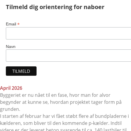
Tilmeld dig orientering for naboer
*
Email
Navn
April 2026
Byggeriet er nu nået til en fase, hvor man for alvor
begynder at kunne se, hvordan projektet tager form på
grunden.
I starten af februar har vi fået støbt flere af bundpladerne i
kælderen, som bliver til den kommende p-kælder. Indtil
videre er der leveret beton svarende til ca. 140 lastbiler til