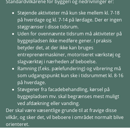
Standardvilkårene for byggeri og nedrivninger er:
Støjende aktiviteter må kun ske mellem kl. 7-18
på hverdage og kl. 7-14 på lørdage. Der er ingen
støjgrænser i disse tidsrum.
Uden for ovennævnte tidsrum må aktiviteter på
byggepladsen ikke medføre gener. I praksis
betyder det, at der ikke kan bruges
entreprenørmaskiner, motoriseret værkstøj og
slagværktøj i nærheden af beboelse.
Ramning (f.eks. pælefundering) og vibrering må
som udgangspunkt kun ske i tidsrummet kl. 8-16
på hverdage.
Støvgener fra facadebehandling, kørsel på
byggepladsen mv. skal begrænses mest muligt
ved afdækning eller vanding.
Der skal være væsentlige grunde til at fravige disse
vilkår, og sker det, vil beboere i området normalt blive
orienteret.